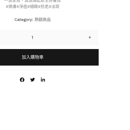
一滴全效，滴滴煥起新生好膚質
#焕膚#淨痘#細緻#抗老#淡斑
Category:
熱銷商品
+
加入購物車