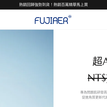
熱銷回歸強勢到貨！熱銷百萬精華馬上買
超
NT$
專為問題肌研發高
促進角質更新代