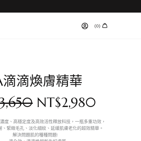
A滴滴煥膚精華
3,650
NT$
2,980
濃度、高穩定度及高效活性釋放科技，一瓶多重功效，
謝、緊緻毛孔、淡化細紋、延緩肌膚老化的超效精華。
解決問題肌的種種問題!