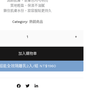
潤飾肌膚，使膚色均勻明亮
質地輕盈、保濕不油膩
鎖住肌膚水份，妝容服貼更持久
Category:
熱銷商品
+
加入購物車
超能全效隔離乳2入/組 NT$1960