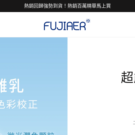
熱銷回歸強勢到貨！熱銷百萬精華馬上買
超