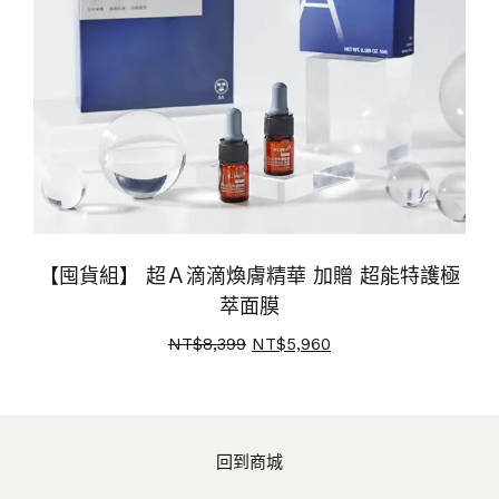
【囤貨組】 超Ａ滴滴煥膚精華 加贈 超能特護極
萃面膜
NT$
8,399
NT$
5,960
回到商城