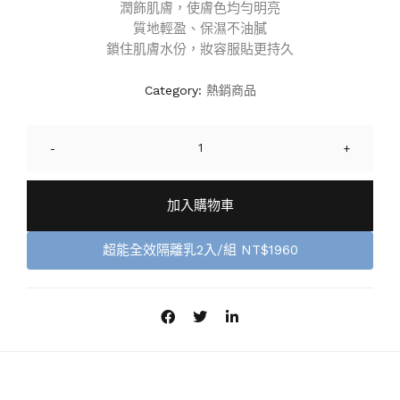
潤飾肌膚，使膚色均勻明亮
質地輕盈、保濕不油膩
鎖住肌膚水份，妝容服貼更持久
Category:
熱銷商品
-
+
加入購物車
超能全效隔離乳2入/組 NT$1960