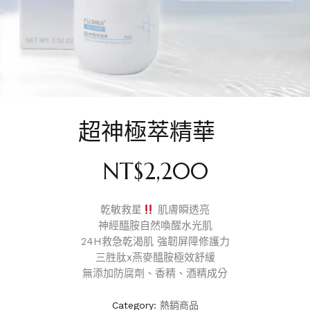
超神極萃精華
NT$
2,200
乾敏救星
肌膚瞬透亮
神經醯胺自然喚醒水光肌
24H救急乾渴肌 強韌屏障修護力
三胜肽x燕麥醯胺極效舒緩
無添加防腐劑、香精、酒精成分
Category:
熱銷商品