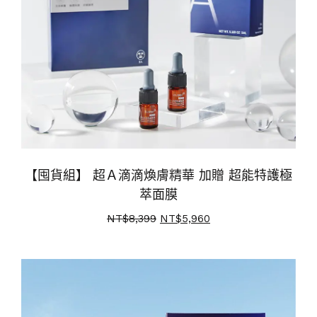
【囤貨組】 超Ａ滴滴煥膚精華 加贈 超能特護極
萃面膜
NT$
8,399
NT$
5,960