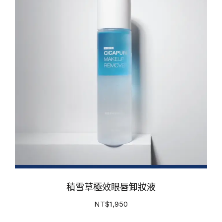
積雪草極效眼唇卸妝液
NT$
1,950