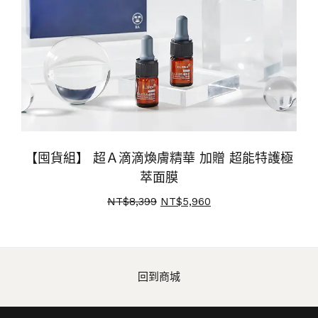
【囤貨組】 超Ａ滴滴煥膚精華 加贈 超能特護極
萃面膜
NT$
8,399
NT$
5,960
回到商城