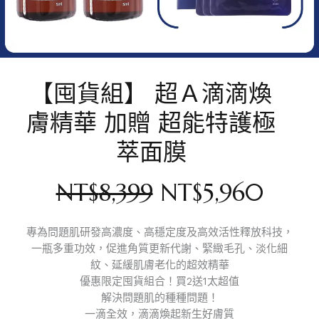
【囤貨組】 超Ａ滴滴煥
膚精華 加贈 超能特護極
萃面膜
NT$
8,399
NT$
5,960
專為問題肌研發高濃度、高穩定度及高效活性釋放科技，
一瓶多重功效，促進角質更新代謝、緊緻毛孔、淡化細
紋、延緩肌膚老化的超效精華
優惠限定囤貨組合！買2送1太超值
解決問題肌的種種問題！
一滴全效，滴滴煥起新生好膚質