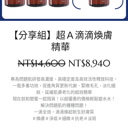
【分享組】超Ａ滴滴煥膚
精華
NT$
14,600
NT$
8,940
專為問題肌研發高濃度、高穩定度及高效活性釋放科技，
一瓶多重功效，促進角質更新代謝、緊緻毛孔、淡化細
紋、延緩肌膚老化的超效精華
現在就和閨蜜一起囤貨！以超優惠的價格輕鬆變水水！
解決問題肌的種種問題！
一滴全效，滴滴煥起新生好膚質
＃煥膚＃淨痘＃細緻＃抗老＃淡斑