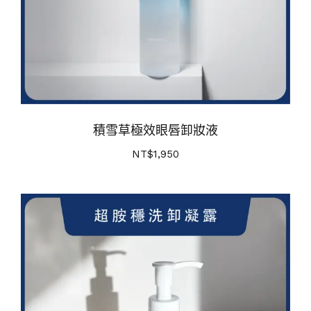
積雪草極效眼唇卸妝液
NT$
1,950